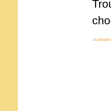
Tro
choc
patisseri