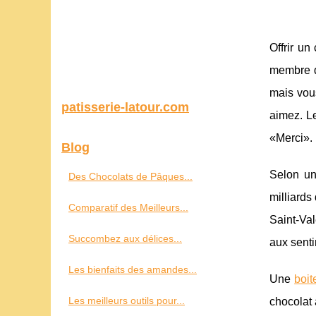
Offrir un
membre de
mais vous
patisserie-latour.com
aimez. Le
«Merci».
Blog
Selon un
Des Chocolats de Pâques...
milliards
Comparatif des Meilleurs...
Saint-Val
Succombez aux délices...
aux senti
Les bienfaits des amandes...
Une
boit
Les meilleurs outils pour...
chocolat 