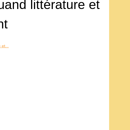
and littérature et
nt
et...