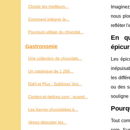
Choisir les meilleurs...
Imaginez
nous plo
Comment intégrer la...
refléter 
Pourquoi utiliser du chocolat...
En qu
épicur
Gastronomie
Une collection de chocolats...
Les épic
inépuisab
Un catalogue de 1 266...
les diffé
Dahl et Plus : Sublimez Vos...
ou des s
souligne 
Contes-et-delices.com : quand...
Pourqu
Les barres chocolatées à...
Tout com
Venez déguster les...
soin. Sur