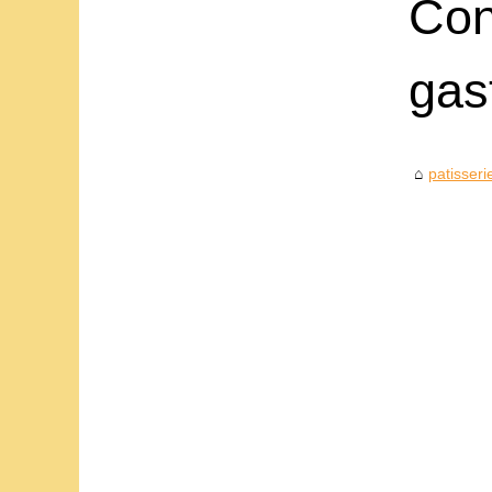
Con
gas
patisseri