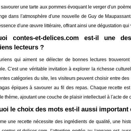
 savourer une tarte aux pommes évoquant le verger d'un poème
nge dans l'atmosphère d'une nouvelle de Guy de Maupassant.
l'essence d'une œuvre littéraire, offrant ainsi une dégustation qui
oi contes-et-delices.com est-il une des
iens lecteurs ?
uriens qui aiment se délecter de bonnes lectures trouveront 
le. C'est une véritable invitation à explorer la richesse culture
rentes catégories du site, les visiteurs peuvent choisir entre d
agas épiques à savourer au fil des repas. Chaque recette est
le thème, ajoutant une couche de plaisir intellectuel à l'acte de 
oi le choix des mots est-il aussi important 
me une recette nécessite des ingrédients de qualité, une his
 contes-et-delices.com, l'attention portée au langage est aus