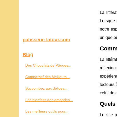
La litté
Lorsque c
notre esp
unique où
patisserie-latour.com
Commen
Blog
La littér
Des Chocolats de Pâques...
réflexio
expérien
Comparatif des Meilleurs...
lecteurs 
Succombez aux délices...
celui de 
Les bienfaits des amandes...
Quels 
Les meilleurs outils pour...
Le site p