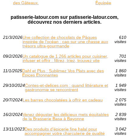
des Gâteaux.
Équipée
patisserie-latour.com sur patisserie-latour.com,
découvrez nos derniers articles.
21/3/2026
Une collection de chocolats de Pâques
610
inspirée de l’océan : cap sur une chasse aux
visites
trésors ultra-gourmande
09/2/2026
Un catalogue de 1 266 articles pour cuisiner,
701
infuser et offrir : filtrez, triez, trouvez vite
visites
11/1/2025
Dahl et Plus : Sublimez Vos Plats avec des
1 860
Épices Étonnantes
visites
29/10/2024
Contes-et-delices.com : quand littérature et
1 949
gastronomie se rencontrent
visites
20/7/2024
Les barres chocolatées à offrir en cadeau
2 075
visites
16/2/2024
Venez déguster les délicieux mets équitables
2 839
de la Brasserie Basa à Bayonne
visites
13/11/2023
Des produits d'épicerie fine halal pour
3 042
accompagner votre charcuterie de qualité
visites